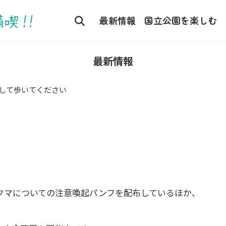
コ
ナ
ン
ビ
最新情報
国立公園を楽しむ
テ
ゲ
ン
ー
ツ
シ
最新情報
へ
ョ
ス
ン
して歩いてください
キ
に
ッ
移
プ
動
クマについての注意喚起パンフを配布しているほか、