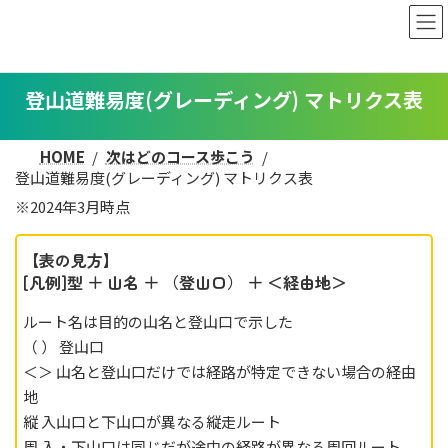
コ
ナ
ン
ビ
テ
ゲ
ン
ー
ツ
シ
登山道難易度(グレーディング) マトリクス表
へ
ョ
ス
ン
HOME
次はどのコース歩こう
キ
に
登山道難易度(グレーディング) マトリクス表
ッ
移
プ
動
※2024年3月時点
【表の見方】
[凡例]型 ＋ 山名 ＋ （登山口） ＋ ＜経由地＞
ルート名は目的の山名と登山口で示した
（ ） 登山口
＜＞ 山名と登山口だけでは経路が特定できない場合の経由
地
縦 入山口と下山口が異なる縦走ルート
周 入・下山口は同じだが途中の経路が異なる周回ルート