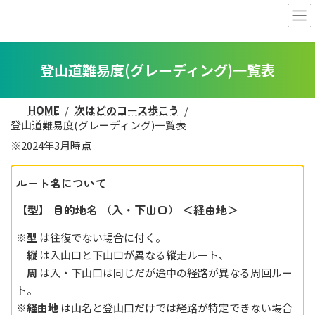
コ
ナ
ン
ビ
テ
ゲ
ン
ー
ツ
シ
登山道難易度(グレーディング)一覧表
へ
ョ
ス
ン
HOME
次はどのコース歩こう
キ
に
登山道難易度(グレーディング)一覧表
ッ
移
プ
動
※2024年3月時点
ルート名について
【型】 目的地名 （入・下山口） ＜経由地＞
※
型
は往復でない場合に付く。
縦
は入山口と下山口が異なる縦走ルート、
周
は入・下山口は同じだが途中の経路が異なる周回ルー
ト。
※
経由地
は山名と登山口だけでは経路が特定できない場合