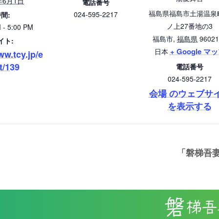
年6月1日
電話番号
福島県福島市土湯温泉
024-595-2217
間:
ノ上27番地の3
 - 5:00 PM
福島市
,
福島県
96021
イト:
+ Google マ
日本
ww.tcy.jp/e
t/139
電話番号
024-595-2217
会場 のウェブサ
を表示する
「磐梯吾