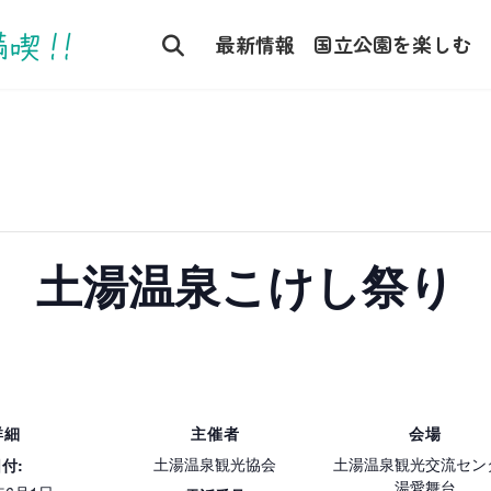
コ
ナ
ン
ビ
最新情報
国立公園を楽しむ
テ
ゲ
ン
ー
ツ
シ
へ
ョ
ス
ン
キ
に
ッ
移
土湯温泉こけし祭り
プ
動
詳細
主催者
会場
土湯温泉観光協会
土湯温泉観光交流セン
付:
湯愛舞台